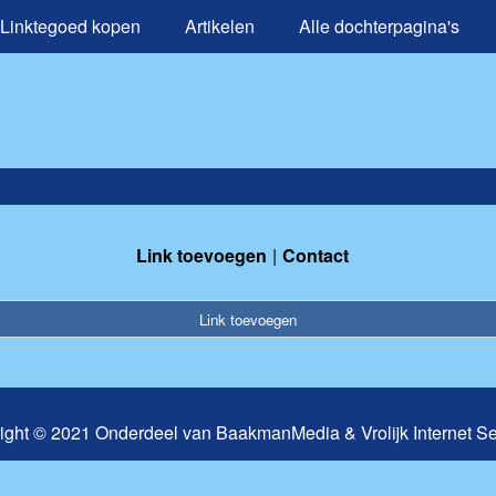
Linktegoed kopen
Artikelen
Alle dochterpagina's
Link toevoegen
Contact
Link toevoegen
ight © 2021 Onderdeel van
BaakmanMedia
&
Vrolijk Internet S